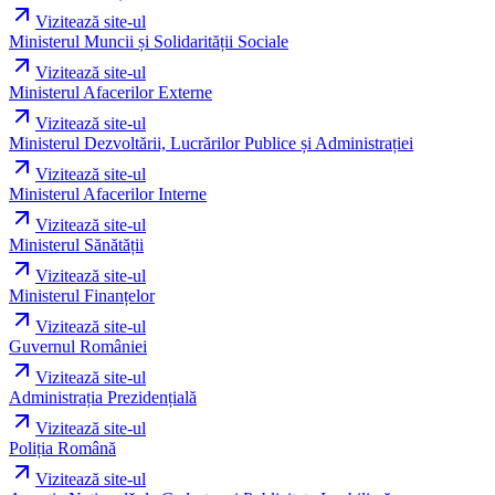
Vizitează site-ul
Ministerul Muncii și Solidarității Sociale
Vizitează site-ul
Ministerul Afacerilor Externe
Vizitează site-ul
Ministerul Dezvoltării, Lucrărilor Publice și Administrației
Vizitează site-ul
Ministerul Afacerilor Interne
Vizitează site-ul
Ministerul Sănătății
Vizitează site-ul
Ministerul Finanțelor
Vizitează site-ul
Guvernul României
Vizitează site-ul
Administrația Prezidențială
Vizitează site-ul
Poliția Română
Vizitează site-ul