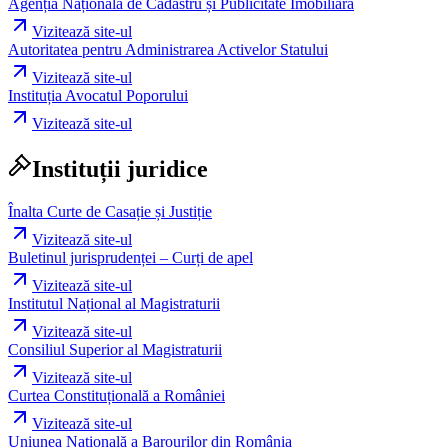
Agenția Națională de Cadastru și Publicitate Imobiliară
Vizitează site-ul
Autoritatea pentru Administrarea Activelor Statului
Vizitează site-ul
Instituția Avocatul Poporului
Vizitează site-ul
Instituții juridice
Înalta Curte de Casație și Justiție
Vizitează site-ul
Buletinul jurisprudenței – Curți de apel
Vizitează site-ul
Institutul Național al Magistraturii
Vizitează site-ul
Consiliul Superior al Magistraturii
Vizitează site-ul
Curtea Constituțională a României
Vizitează site-ul
Uniunea Națională a Barourilor din România