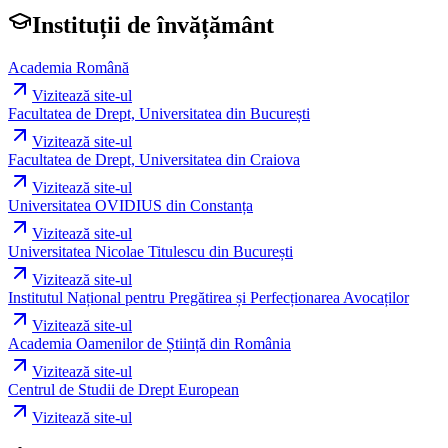
Instituții de învățământ
Academia Română
Vizitează site-ul
Facultatea de Drept, Universitatea din București
Vizitează site-ul
Facultatea de Drept, Universitatea din Craiova
Vizitează site-ul
Universitatea OVIDIUS din Constanța
Vizitează site-ul
Universitatea Nicolae Titulescu din București
Vizitează site-ul
Institutul Național pentru Pregătirea și Perfecționarea Avocaților
Vizitează site-ul
Academia Oamenilor de Știință din România
Vizitează site-ul
Centrul de Studii de Drept European
Vizitează site-ul