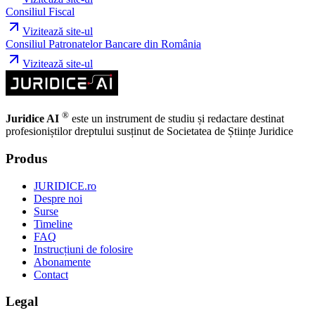
Consiliul Fiscal
Vizitează site-ul
Consiliul Patronatelor Bancare din România
Vizitează site-ul
®
Juridice AI
este un instrument de studiu și redactare destinat
profesioniștilor dreptului susținut de Societatea de Științe Juridice
Produs
JURIDICE.ro
Despre noi
Surse
Timeline
FAQ
Instrucțiuni de folosire
Abonamente
Contact
Legal